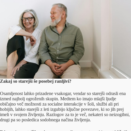
Zakaj so starejši še posebej ranljivi?
Osamljenost lahko prizadene vsakogar, vendar so starejši odrasli ena
izmed najbolj ogroženih skupin. Medtem ko imajo mlajši ljudje
običajno več možnosti za socialne interakcije v šoli, službi ali pri
hobijih, lahko starejši z leti izgubijo ključne povezave, ki so jih prej
imeli v svojem življenju. Razlogov za to je več, nekateri so neizogibni,
drugi pa so posledica sodobnega načina življenja.