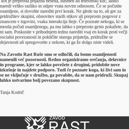
kot je preprosta prijazna beseda, nasmeh ali telefonski klic, lahko
naredi veliko razliko in odpre vrata novim odnosom. Če se počutite
osamljene, si dovolite narediti prvi korak. Ne glede na to, ali gre za
pridružitev skupini, obnovitev starih stikov ali preprosto pogovor z
znancem v trgovini, vsaka interakcija šteje. Če poznate nekoga, ki se
morda počuti osamljenega, pa mu lahko s preprosto gesto pokažete, da
ni sam. Poskusite v prihodnjem tednu narediti vsaj en korak proti večji
socialni povezanosti in pokličite starega prijatelja, pridružite se
dejavnosti ali spregovorite z nekom, ki ga že dolgo niste videli.
Na Zavodu Rast Ruše smo se odločili, da bomo osamljenosti
namenili več pozornosti. Redno organiziramo srečanja, delavnice
in programe, kjer se lahko povežete z drugimi, pridobite nove
izkušnje in najdete podporo. Tudi če poznate koga, ki živi sam in
se ne vključuje v družbo, ga povabite, da se nam pridruži. Skupaj
lahko ustvarimo bolj povezano skupnost.
Tanja Kodrič