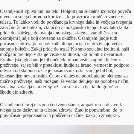
Osamljenost vpliva tudi na telo. Dolgotrajna socialna izolacija poveča
raven stresnega hormona kortizola, ki povzroča kronično vnetje v
telesu. To lahko vodi do povišanega krvnega tlaka in večjega tveganja
za srčno-žilne bolezni, vključno z možgansko kapjo. Prav tako lahko
pride do slabšega delovanja imunskega sistema, zaradi česar so
osamljeni ljudje bolj dovzetni za okužbe. Osamljeni ljudje tudi
počasneje okrevajo po boleznih ali operacijah in doživljajo večjo
stopnjo bolečin. Zakaj pride do tega? Ko smo socialno izolirani, naši
možgani preidejo v stanje visoke budnosti, kot bi bili v nevarnosti.
Evolucijsko gledano je bil občutek pripadnosti skupini ključen za
preživetje, saj so bili v preteklosti ljudje za hrano, varnost in podporo
odvisni od skupnosti. Če je posameznik ostal sam, je bil bolj
izpostavljen nevarnostim. Čeprav danes ne potrebujemo plemena za
fizično preživetje, naši možgani še vedno delujejo na podoben način,
socialna izolacija namreč sproži stresne reakcije, ki dolgoročno
škodujejo zdravju.
Osamljenost torej ni samo čustveno stanje, ampak resen dejavnik
tveganja za duševno in telesno zdravje. Zato je pomembno, da jo
pravočasno prepoznamo in poiščemo načine, kako jo zmanjšati.