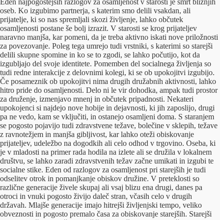
Eden najpogostejših razlogov za osamljenost v starosti je smrt bližnjih
oseb. Ko izgubimo partnerja, s katerim smo delili vsakdan, ali
prijatelje, ki so nas spremljali skozi življenje, lahko občutek
osamljenosti postane še bolj izrazit. V starosti se krog prijateljev
naravno manjša, kar pomeni, da je treba aktivno iskati nove priložnosti
za povezovanje. Poleg tega umrejo tudi vrstniki, s katerimi so starejši
delili skupne spomine in ko se to zgodi, se lahko počutijo, kot da
izgubljajo del svoje identitete. Pomemben del socialnega življenja so
tudi redne interakcije z delovnimi kolegi, ki se ob upokojitvi izgubijo.
Če posameznik ob upokojitvi nima drugih družabnih aktivnosti, lahko
hitro pride do osamljenosti. Delo ni le vir dohodka, ampak tudi prostor
za druženje, izmenjavo mnenj in občutek pripadnosti. Nekateri
upokojenci si najdejo nove hobije in dejavnosti, ki jih zaposlijo, drugi
pa ne vedo, kam se vključiti, in ostanejo osamljeni doma. S staranjem
se pogosto pojavijo tudi zdravstvene težave, bolečine v sklepih, težave
z ravnotežjem in manjša gibljivost, kar lahko oteži obiskovanje
prijateljev, udeležbo na dogodkih ali celo odhod v trgovino. Oseba, ki
je v mladosti na primer rada hodila na izlete ali se družila v lokalnem
društvu, se lahko zaradi zdravstvenih težav začne umikati in izgubi te
socialne stike. Eden od razlogov za osamljenost pri starejših je tudi
odselitev otrok in pomanjkanje obiskov družine. V preteklosti so
različne generacije živele skupaj ali vsaj blizu ena drugi, danes pa
otroci in vnuki pogosto živijo daleč stran, včasih celo v drugih
državah. Mlajše generacije imajo hitrejši življenjski tempo, veliko
obveznosti in pogosto premalo časa za obiskovanje starejših. Starejši