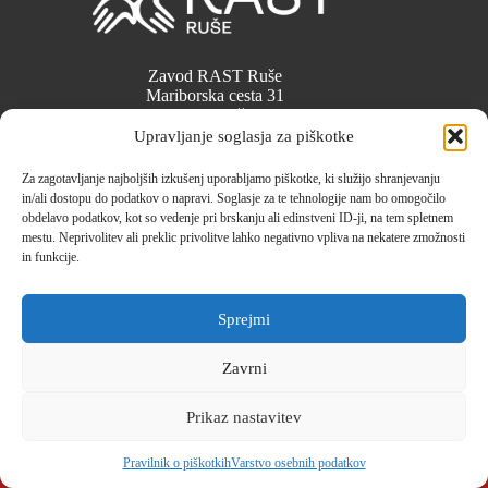
Zavod RAST Ruše
Mariborska cesta 31
2342 Ruše
info@zavod-rast.si
Upravljanje soglasja za piškotke
Za zagotavljanje najboljših izkušenj uporabljamo piškotke, ki služijo shranjevanju
Kulturno s kulturo
in/ali dostopu do podatkov o napravi. Soglasje za te tehnologije nam bo omogočilo
RASTemo SKUPAJ
obdelavo podatkov, kot so vedenje pri brskanju ali edinstveni ID-ji, na tem spletnem
Biti blizu ljudem
mestu. Neprivolitev ali preklic privolitve lahko negativno vpliva na nekatere zmožnosti
in funkcije.
Prijava na E-novice
Spletni Piškotki
Pravilnik o piškotkih (EU)
Sprejmi
Pogoji poslovanja
Varstvo osebnih podatkov
Zavrni
Izjava o dostopnosti
Prikaz nastavitev
Pravilnik o piškotkih
Varstvo osebnih podatkov
© 2026 - Javni zavod za dolgotrajno oskrbo Rast Ruše