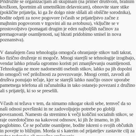
Pridružite se organizacijam ali skupinam (na primer društvom, bralnim
krožkom, športnim ali umetniškim delavnicam), obnovite stare stike
(pokličite prijatelja, ki ga že dolgo niste slišali ali obiščite sorodnika),
bodite odprti za nove pogovore (včasih se prijateljstvo začne z
majhnim pogovorom v trgovini ali na avtobusu), vključite se v
prostovoljstvo (pomagati drugim je eden najboljših načinov za
premagovanje osamljenosti, saj hkrati pridobimo smisel in nova
poznanstva).
V današnjem času tehnologija omogoča ohranjanje stikov tudi takrat,
ko fizično druženje ni mogoče. Mnogi starejši se tehnologije izogibajo,
vendar lahko prinaša ogromno koristi pri zmanjševanju osamljenosti.
Tehnologija ne more nadomestiti osebnih stikov, lahko pa jih dopolni
in omogoči več priložnosti za povezovanje. Mnogi centri, zavodi ali
društva ponujajo tečaje, kjer se starejši lahko naučijo osnov uporabe
pametnega telefona ali računalnika in tako ostanejo povezani z družino
ali s prijatelji, ki so se preselili.
Včasih ni težava v tem, da nimamo nikogar okoli sebe, temveč da so
naši odnosi površinski in ne zadovoljujejo potrebe po globlji
povezanosti. Namesto da stremimo k večji količini socialnih stikov, se
raje osredotočimo na kakovost odnosov, ki jih že imamo, in jih
poglobimo. Če se počutite osamljene, bodite iskreni o svojih občutkih
in povejte to bližnjim. Morda si s katerim od prijateljev zastavite cilj za