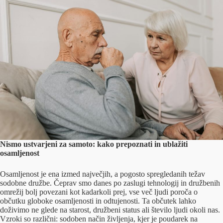
Nismo ustvarjeni za samoto: kako prepoznati in ublažiti
osamljenost
Osamljenost je ena izmed največjih, a pogosto spregledanih težav
sodobne družbe. Čeprav smo danes po zaslugi tehnologij in družbenih
omrežij bolj povezani kot kadarkoli prej, vse več ljudi poroča o
občutku globoke osamljenosti in odtujenosti. Ta občutek lahko
doživimo ne glede na starost, družbeni status ali število ljudi okoli nas.
Vzroki so različni: sodoben način življenja, kjer je poudarek na