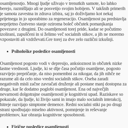
osamljenostjo. Mnogi ljudje uživajo v trenutkih samote, ko lahko
berejo, razmišljajo ali se posvetijo svojim hobijem. V takšnih primerih
je samota zavestna in zdrava izbira, saj jo doživljamo kot nekaj
prijetnega in jo uporabimo za regeneracijo. Osamljenost pa predstavlja
neprijetno čustveno stanje oziroma boleč občutek pomanjkanja
povezave z drugimi. Do osamljenosti torej pride, kadar se počutimo
izolirani, zapuščeni in si želimo več socialnih stikov, a jih ne moremo
vzpostaviti ali vzdrževati.Gre torej za dve zelo različni izkušnji.
Psihološke posledice osamljenosti
Osamljenost pogosto vodi v depresijo, anksioznost in občutek nizke
lastne vrednosti. Ljudje, ki se dlje časa počutijo osamljene, pogosto
razvijejo prepričanje, da niso pomembni za nikogar, da jih nihče ne
razume ali da celo niso vredni socialnih stikov. Oseba zaradi
negativnih misli začne zavračati druženje ali postane manj dostopna za
druge, kar še dodatno poglobi osamljenost. Ena od največjih
nevarnosti dolgotrajne osamljenosti je kognitivni upad. Raziskave so
pokazale, da ljudje, ki živijo sami in imajo malo socialnih interakcij,
hitreje razvijajo simptome demence. Redni socialni stiki pa po drugi
strani spodbujajo miselno aktivnost, pomnjenje in reševanje
problemov, kar ohranja kognitivne sposobnosti.
Fizične posledice osamljenosti