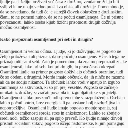
ljudje pa si želijo preživeti več časa z družino, vendar ne želijo biti
vsiljivi in ne upajo vedno prositi za obisk ali druženje. Pomembno je,
da se zavedamo, da tudi če je starejši človek obkrožen z družinskimi
člani, to ne pomeni nujno, da se ne počuti osamljenega. Če ni pristne
povezanosti, lahko oseba kljub fizični prisotnosti drugih doživlja
močno osamljenost.
Kako prepoznati osamljenost pri sebi in drugih?
Osamljenost ni vedno očitna. Ljudje, ki jo doživljajo, se pogosto ne
želijo pritoževati ali priznati, da se počutijo osamljene. Včasih tega ne
priznajo niti sami sebi. Zato je pomembno, da znamo prepoznati znake
osamljenosti, tako pri sebi kot pri drugih, in pravočasno ukrepati.
Osamljeni ljudje na primer pogosto doživljajo občutek praznine, tudi
če so obdani z drugimi. Morda imajo občutek, da jih nihče ne razume
ali da ne sodijo nikamor. Ta občutek lahko vodi v apatijo in izgubo
zanimanja za aktivnosti, ki so jih prej veselile. Pogosto se začnejo
umikati iz družbe, zavračati povabila in izgubljati stike s prijatelji.
Osamljenost lahko povzroči tudi spremembe v razpoloženju. Oseba se
lahko počuti potrto, brez energije ali pa postane bolj razdražljiva in
nepotrpežljiva. Osamljeni ljudje imajo pogosto motnje spanja, saj
občutek osamljenosti sproža stres in anksioznost. Lahko se zbujajo
sredi noči, težko zaspijo ali pa spijo preveč. Ko ljudje nimajo dovolj
pristnih socialnih stikov, pogosto iščejo nadomestke, ki jim pomagajo