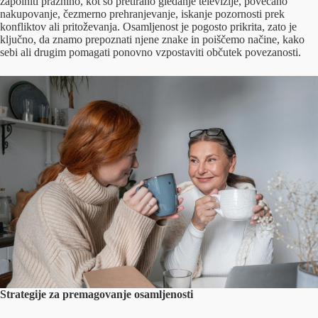
zapolniti praznino, kot so pretirano gledanje televizije, povečano
nakupovanje, čezmerno prehranjevanje, iskanje pozornosti prek
konfliktov ali pritoževanja. Osamljenost je pogosto prikrita, zato je
ključno, da znamo prepoznati njene znake in poiščemo načine, kako
sebi ali drugim pomagati ponovno vzpostaviti občutek povezanosti.
Strategije za premagovanje osamljenosti