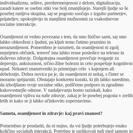
individualizmu, selitve, preobremenjenost z delom, digitalizacija,
zaradi katere se osebni stiki vse bolj zmanjšujejo. Starejši ljudje so še
posebej ranljiva skupina, saj se pogosto soočajo z izgubo partnerjev,
prijateljev, upokojitvijo in manjšimi možnostmi za vsakodnevne
socialne interakcije.
Osamljenost ni vedno povezana s tem, da smo fizično sami, saj smo
lahko obkroženi z ljudmi, pa kljub temu čutimo praznino in
nerazumljenost. Pomembno je razumeti, da osamljenost ni zgolj
neprijeten občutek, temveč ima lahko resne posledice na telesno in
duševno zdravje. Dolgotrajna osamljenost povečuje tveganje za
depresijo, anksioznost, srčno-žilne bolezni in celo pospešuje kognitivni
upad. Nekateri znanstveniki jo primerjajo celo s kajenjem ali
debelostjo. Dobra novica pa je, da osamljenost ni nekaj, s čimer se
moramo sprijazniti. Obstajajo konkretni koraki, ki jih lahko naredimo,
da izboljšamo svoje socialne stike, poiščemo podporo in zgradimo
kakovostnejše odnose. V nadaljevanju bomo raziskali, kako
osamljenost vpliva na naše zdravje, zakaj je še posebej pogosta v zrelih
letih in kako se ji lahko učinkovito zoperstavimo.
Samota, osamljenost in zdravje: kaj pravi znanost?
Pomembno je poudariti, da ni nujno, da vsi ljudje potrebujejo enako
količino socialnih interakcij. Potrebno je razlikovati tudi med samoto in