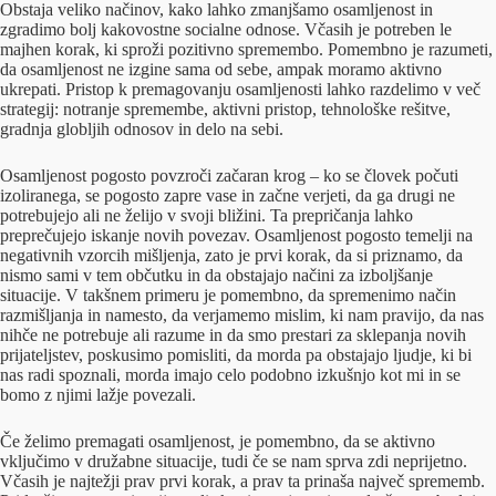
Obstaja veliko načinov, kako lahko zmanjšamo osamljenost in
zgradimo bolj kakovostne socialne odnose. Včasih je potreben le
majhen korak, ki sproži pozitivno spremembo. Pomembno je razumeti,
da osamljenost ne izgine sama od sebe, ampak moramo aktivno
ukrepati. Pristop k premagovanju osamljenosti lahko razdelimo v več
strategij: notranje spremembe, aktivni pristop, tehnološke rešitve,
gradnja globljih odnosov in delo na sebi.
Osamljenost pogosto povzroči začaran krog – ko se človek počuti
izoliranega, se pogosto zapre vase in začne verjeti, da ga drugi ne
potrebujejo ali ne želijo v svoji bližini. Ta prepričanja lahko
preprečujejo iskanje novih povezav. Osamljenost pogosto temelji na
negativnih vzorcih mišljenja, zato je prvi korak, da si priznamo, da
nismo sami v tem občutku in da obstajajo načini za izboljšanje
situacije. V takšnem primeru je pomembno, da spremenimo način
razmišljanja in namesto, da verjamemo mislim, ki nam pravijo, da nas
nihče ne potrebuje ali razume in da smo prestari za sklepanja novih
prijateljstev, poskusimo pomisliti, da morda pa obstajajo ljudje, ki bi
nas radi spoznali, morda imajo celo podobno izkušnjo kot mi in se
bomo z njimi lažje povezali.
Če želimo premagati osamljenost, je pomembno, da se aktivno
vključimo v družabne situacije, tudi če se nam sprva zdi neprijetno.
Včasih je najtežji prav prvi korak, a prav ta prinaša največ sprememb.