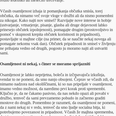
redno tedensko ali mesečno srečevanje.
Včasih osamljenost izhaja iz pomanjkanja občutka smisla, torej
občutka, da nimamo več svoje vloge v družbi ali da nismo pomembni
za nikogar. Kako najti nov smisel? Razvijajte nove interese in hobije
(ustvarjanje, vrtnarjenje, pisanje, glasba ali druge dejavnosti lahko
prinesejo občutek izpolnjenosti), pomagajte drugim (prostovoljstvo in
pomoč v skupnosti krepita občutek koristnosti in pripadnosti),
postavljajte si majhne cilje (na primer, da se naučite nekaj novega ali
pomagate nekomu vsak dan). Občutek pripadnosti in smisel v življenju
ne prihajata vedno od drugih, pogosto ju moramo najti ali ustvariti
sami.
Osamljenost ni nekaj, s čimer se moramo sprijazniti
Osamljenost je lahko neprijetna, boleča in izčrpavajoča izkušnja,
vendar to ne pomeni, da smo nanjo obsojeni. Čeprav se včasih zdi, da
nimamo nadzora nad okoliščinami, ki so nas pripeljale v osamljenost,
imamo vedno možnost, da naredimo prvi korak proti spremembi.
Ključno je, da ne čakamo pasivno, da nas nekdo opazi ali povabi v
družbo, temveč da sami prevzamemo pobudo in začnemo graditi
mostove do drugih. Pomembno je razumeti, da osamljenost ne pomeni,
da z nami nekaj ni v redu, temveč da smo ljudje socialna bitja, ki
potrebujemo povezanost in pripadnost. Včasih že majhna sprememba,