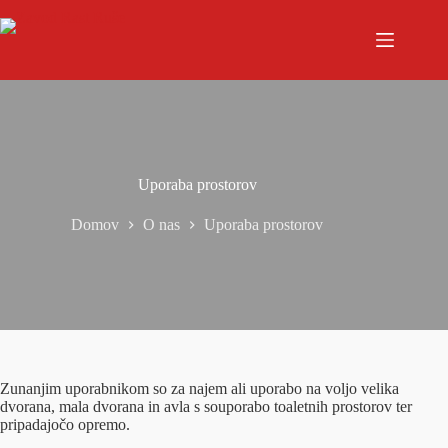
Uporaba prostorov
Domov
O nas
Uporaba prostorov
Zunanjim uporabnikom so za najem ali uporabo na voljo velika
dvorana, mala dvorana in avla s souporabo toaletnih prostorov ter
pripadajočo opremo.