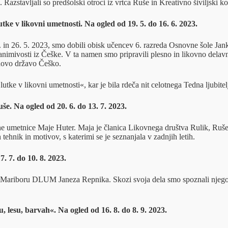
 Razstavljali so predšolski otroci iz vrtca Ruše in Kreativno šiviljsk
tke v likovni umetnosti. Na ogled od 19. 5. do 16. 6. 2023.
. in 26. 5. 2023, smo dobili obisk učencev 6. razreda Osnovne šole Jank
imivosti iz Češke. V ta namen smo pripravili plesno in likovno delavnico
jihovo državo Češko.
lutke v likovni umetnosti«, kar je bila rdeča nit celotnega Tedna ljubitel
e. Na ogled od 20. 6. do 13. 7. 2023.
ne umetnice Maje Huter. Maja je članica Likovnega društva Rulik, Ruše 
 tehnik in motivov, s katerimi se je seznanjala v zadnjih letih.
. 7. do 10. 8. 2023.
ti v Mariboru DLUM Janeza Repnika. Skozi svoja dela smo spoznali njeg
esu, barvah«. Na ogled od 16. 8. do 8. 9. 2023.