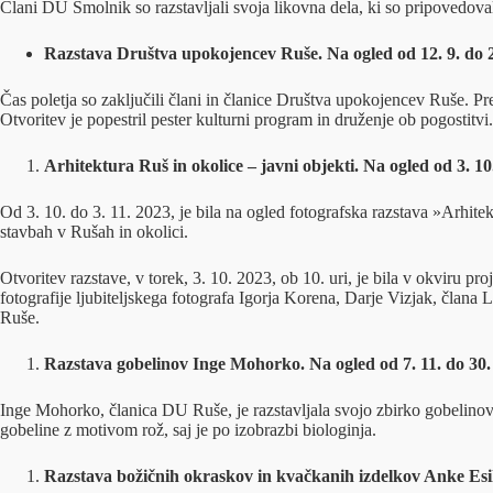
Člani DU Smolnik so razstavljali svoja likovna dela, ki so pripovedovala
Razstava Društva upokojencev Ruše. Na ogled od 12. 9. do 2
Čas poletja so zaključili člani in članice Društva upokojencev Ruše. Pred
Otvoritev je popestril pester kulturni program in druženje ob pogostitvi.
Arhitektura Ruš in okolice – javni objekti. Na ogled od 3. 10.
Od 3. 10. do 3. 11. 2023, je bila na ogled fotografska razstava »Arhit
stavbah v Rušah in okolici.
Otvoritev razstave, v torek, 3. 10. 2023, ob 10. uri, je bila v okviru 
fotografije ljubiteljskega fotografa Igorja Korena, Darje Vizjak, čl
Ruše.
Razstava gobelinov Inge Mohorko. Na ogled od 7. 11. do 30. 
Inge Mohorko, članica DU Ruše, je razstavljala svojo zbirko gobelinov, k
gobeline z motivom rož, saj je po izobrazbi biologinja.
Razstava božičnih okraskov in kvačkanih izdelkov Anke Esih 