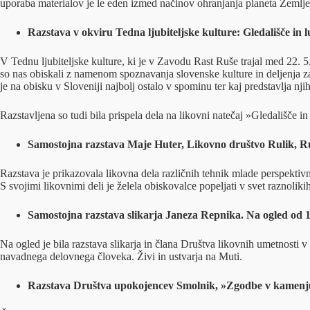
uporaba materialov je le eden izmed načinov ohranjanja planeta Zemlje.
Razstava v okviru Tedna ljubiteljske kulture: Gledališče in lu
V Tednu ljubiteljske kulture, ki je v Zavodu Rast Ruše trajal med 22. 5
so nas obiskali z namenom spoznavanja slovenske kulture in deljenja zan
je na obisku v Sloveniji najbolj ostalo v spominu ter kaj predstavlja n
Razstavljena so tudi bila prispela dela na likovni natečaj »Gledališče in 
Samostojna razstava Maje Huter, Likovno društvo Rulik, Ruš
Razstava je prikazovala likovna dela različnih tehnik mlade perspektiv
S svojimi likovnimi deli je želela obiskovalce popeljati v svet raznolikih
Samostojna razstava slikarja Janeza Repnika. Na ogled od 17
Na ogled je bila razstava slikarja in člana Društva likovnih umetnos
navadnega delovnega človeka. Živi in ustvarja na Muti.
Razstava Društva upokojencev Smolnik, »Zgodbe v kamenju, l