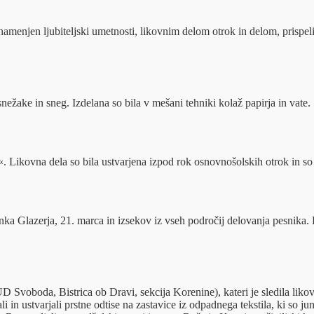
enjen ljubiteljski umetnosti, likovnim delom otrok in delom, prispeli
nežake in sneg. Izdelana so bila v mešani tehniki kolaž papirja in vate.
k«. Likovna dela so bila ustvarjena izpod rok osnovnošolskih otrok in s
Janka Glazerja, 21. marca in izsekov iz vseh področij delovanja pesnik
D Svoboda, Bistrica ob Dravi, sekcija Korenine), kateri je sledila li
 in ustvarjali prstne odtise na zastavice iz odpadnega tekstila, ki so juni