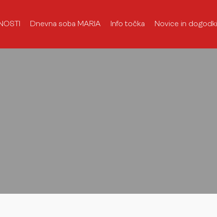
NOSTI
Dnevna soba MARIA
Info točka
Novice in dogodk