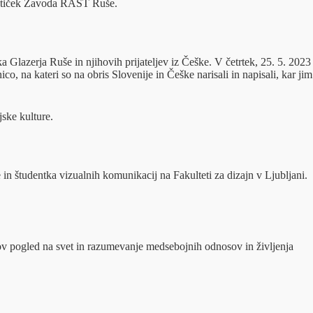
i kotiček Zavoda RAST Ruše.
a Glazerja Ruše in njihovih prijateljev iz Češke. V četrtek, 25. 5. 2023
, na kateri so na obris Slovenije in Češke narisali in napisali, kar jim
jske kulture.
in študentka vizualnih komunikacij na Fakulteti za dizajn v Ljubljani.
ov pogled na svet in razumevanje medsebojnih odnosov in življenja