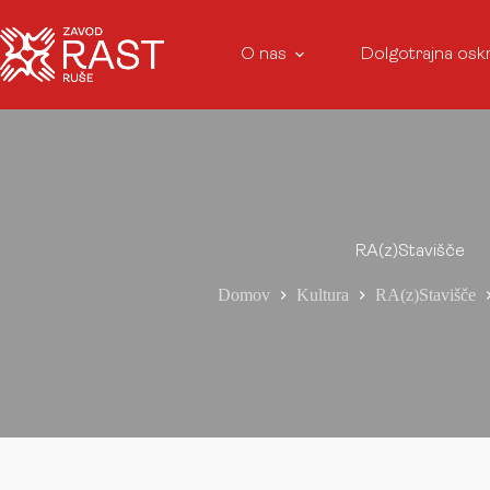
O nas
Dolgotrajna osk
RA(z)Stavišče
Domov
Kultura
RA(z)Stavišče