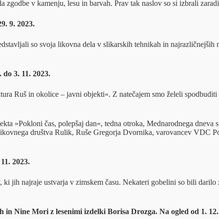
 zgodbe v kamenju, lesu in barvah. Prav tak naslov so si izbrali zaradi 
9. 9. 2023.
stavljali so svoja likovna dela v slikarskih tehnikah in najrazličnejših m
 do 3. 11. 2023.
ektura Ruš in okolice – javni objekti«. Z natečajem smo želeli spodbudi
projekta »Pokloni čas, polepšaj dan«, tedna otroka, Mednarodnega dneva s
ana Likovnega društva Rulik, Ruše Gregorja Dvornika, varovancev VDC P
11. 2023.
i jih najraje ustvarja v zimskem času. Nekateri gobelini so bili darilo z
in Nine Mori z lesenimi izdelki Borisa Drozga. Na ogled od 1. 12. 