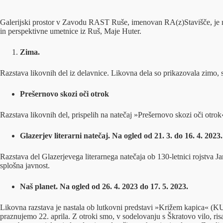
Galerijski prostor v Zavodu RAST Ruše, imenovan RA(z)Stavišče, je nam
in perspektivne umetnice iz Ruš, Maje Huter.
Zima.
Razstava likovnih del iz delavnice. Likovna dela so prikazovala zimo, s
Prešernovo skozi oči otrok
Razstava likovnih del, prispelih na natečaj »Prešernovo skozi oči otro
Glazerjev literarni natečaj. Na ogled od 21. 3. do 16. 4. 2023.
Razstava del Glazerjevega literarnega natečaja ob 130-letnici rojstva 
splošna javnost.
Naš planet. Na ogled od 26. 4. 2023 do 17. 5. 2023.
Likovna razstava je nastala ob lutkovni predstavi »Križem kapica« (KU
praznujemo 22. aprila. Z otroki smo, v sodelovanju s Škratovo vilo, risali