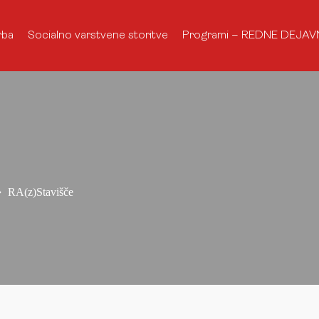
rba
Socialno varstvene storitve
Programi – REDNE DEJAV
RA(z)Stavišče