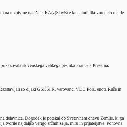
m na razpisane natečaje. RA(z)Stavišče krasi tudi likovno delo mlade
o prikazovala slovenskega velikega pesnika Franceta Prešerna.
a. Razstavljali so dijaki GSKŠFR, varovanci VDC Polž, enota Ruše in
kovna delavnica. Dogodek je potekal ob Svetovnem dnevu Zemlje, ki ga
ja tvorile najdaljšo verigo srčnih želja, miru in prijateljstva. Ponovna