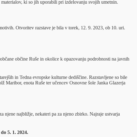
materialov, ki so jih uporabili pri izdelovanju svojih umetnin.
otivih. Otvoritev razstave je bila v torek, 12. 9. 2023, ob 10. uri.
ti občane občine Ruše in okolice k opazovanju podrobnosti na javnih
tarejših in Tedna evropske kulturne dediščine. Razstavljene so bile
olž Maribor, enota Ruše ter učencev Osnovne šole Janka Glazerja
a njene najbližje, nekateri pa za njeno zbirko. Najraje ustvarja
do 5. 1. 2024.