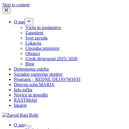
Skip to content
O nas
Vizija in poslanstvo
Zaposleni
Svet zavoda
Lokacija
Uporaba prostorov
Obrazci
Urnik dejavnosti 2025/ 2026
Blog
Dolgotrajna oskrba
Socialno varstvene storitve
Programi – REDNE DEJAVNOSTI
Dnevna soba MARIA
Info točka
Novice in dogodki
RASTMobil
Iskanje
O nas