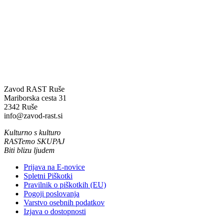
Zavod RAST Ruše
Mariborska cesta 31
2342 Ruše
info@zavod-rast.si
Kulturno s kulturo
RASTemo SKUPAJ
Biti blizu ljudem
Prijava na E-novice
Spletni Piškotki
Pravilnik o piškotkih (EU)
Pogoji poslovanja
Varstvo osebnih podatkov
Izjava o dostopnosti