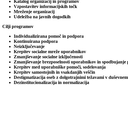
Katalog organizacij in programov
Vzpostavitev informacijskih točk
Mreženje organizacij
Udeležba na javnih dogodkih
Cilji programov
Individualizirana pomoč in podpora
Kontinuirana podpora
Neizključevanje
Krepitev socialne mreže uporabnikov
Zmanjševanje socialne izključenosti
Zmanjševanje brezposelnosti uporabnikov in spodbujanje p
Krepitev med uporabniške pomoči, sodelovanja
Krepitev samostojnih in vsakdanjih veščin
Destigmatizacija oseb z dolgotrajnimi težavami v duševne
Dezinstitucionalizacija in normalizacija