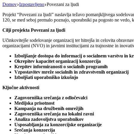
Domov
Izpostavljeno
Povezani za ljudi
Projekt “Povezani za ljudi” naslavlja težavo pomanjkljivega sodelova
120, se med seboj premalo poznajo, uporabniki pa pogosto ne vedo, k
Cilji projekta Povezani za ljudi
Učinkovitejše sodelovanje organizacij ter hitrejša in celovita obrav
organizacijami (NVO) in javnimi institucijami za trajnostne in inovativ
Izboljšanje dostopa do informacij o socialnem varstvu in kr
Okrepitev kapacitet organizacij konzorcija
Krepitev informiranosti o socialnih programih
Vzpostavitev mreže socialnih in zdravstvenih organizacij
Izboljšati uporabniško izkušnjo
Ključne aktivnosti
Zagovorniška srečanja z odločevalci
Medijska prisotnost
Kampanja na družbenih omrežjih
Zagovorniška srečanja na lokalni ravni
Analiza zadovoljstva uporabnikov
Usposabljanja za konzorcijske organizacije
Srečanja konzorcija