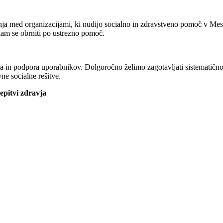
nja med organizacijami, ki nudijo socialno in zdravstveno pomoč v Mest
am se obrniti po ustrezno pomoč.
nava in podpora uporabnikov. Dolgoročno želimo zagotavljati sistematič
ne socialne rešitve.
epitvi zdravja