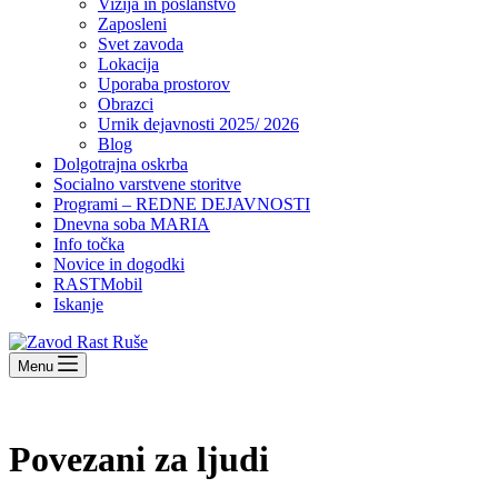
Vizija in poslanstvo
Zaposleni
Svet zavoda
Lokacija
Uporaba prostorov
Obrazci
Urnik dejavnosti 2025/ 2026
Blog
Dolgotrajna oskrba
Socialno varstvene storitve
Programi – REDNE DEJAVNOSTI
Dnevna soba MARIA
Info točka
Novice in dogodki
RASTMobil
Iskanje
Menu
Povezani za ljudi