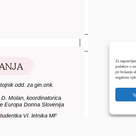
Za zagotavljan
podatkov o na
pri brskanju a
negativno vpli
S