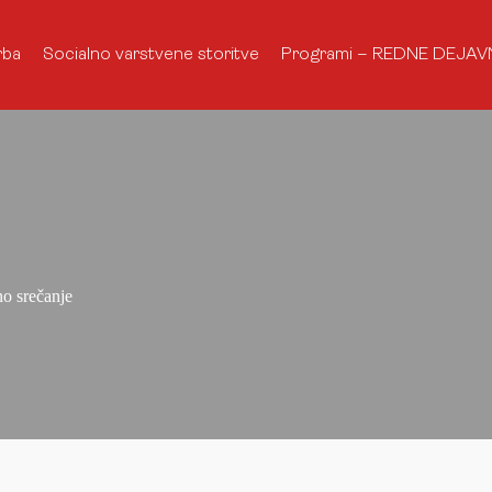
rba
Socialno varstvene storitve
Programi – REDNE DEJAV
e
o srečanje