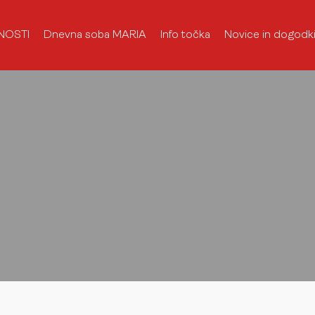
NOSTI
Dnevna soba MARIA
Info točka
Novice in dogodk