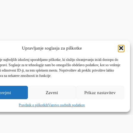
Upravljanje soglasja za piškotke
je najboljših izkušenj uporabljamo piškotke, ki služijo shranjevanju in/ali dostopu do
pravi. Soglasje za te tehnologije nam bo omogočilo obdelavo podatkov, kot so vedenje
li edinstveni ID-ji, na tem spletnem mestu. Neprivolitev ali preklic privolitve lahko
va na nekatere zmožnosti in funkcije.
prejmi
Zavrni
Prikaz nastavitev
Pravilnik o piškotkih
Varstvo osebnih podatkov