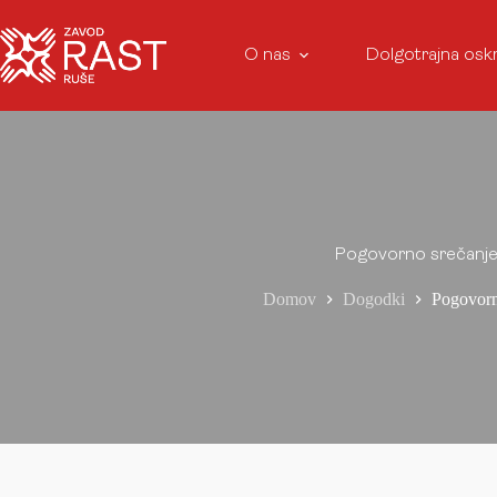
O nas
Dolgotrajna osk
Pogovorno srečanj
Domov
Dogodki
Pogovorn