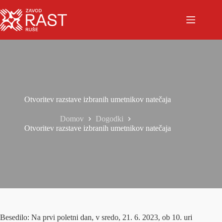
Otvoritev razstave izbranih umetnikov natečaja
Domov
Dogodki
Otvoritev razstave izbranih umetnikov natečaja
Besedilo: Na prvi poletni dan, v sredo, 21. 6. 2023, ob 10. uri