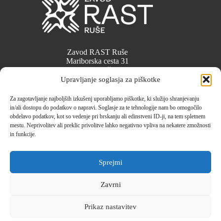
Zavod RAST Ruše
Mariborska cesta 31
2342 Ruše
info@zavod-rast.si
Upravljanje soglasja za piškotke
Za zagotavljanje najboljših izkušenj uporabljamo piškotke, ki služijo shranjevanju
Kulturno s kulturo
in/ali dostopu do podatkov o napravi. Soglasje za te tehnologije nam bo omogočilo
RASTemo SKUPAJ
obdelavo podatkov, kot so vedenje pri brskanju ali edinstveni ID-ji, na tem spletnem
Biti blizu ljudem
mestu. Neprivolitev ali preklic privolitve lahko negativno vpliva na nekatere zmožnosti
in funkcije.
Prijava na E-novice
Spletni Piškotki
Pravilnik o piškotkih (EU)
Sprejmi
Pogoji poslovanja
Varstvo osebnih podatkov
Zavrni
Izjava o dostopnosti
Prikaz nastavitev