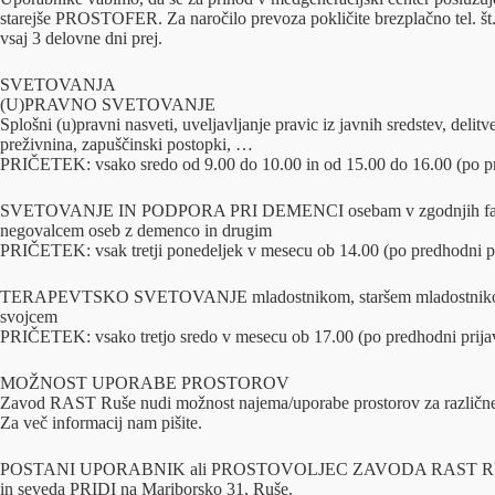
starejše PROSTOFER. Za naročilo prevoza pokličite brezplačno tel. št.
vsaj 3 delovne dni prej.
SVETOVANJA
(U)PRAVNO SVETOVANJE
Splošni (u)pravni nasveti, uveljavljanje pravic iz javnih sredstev, delitv
preživnina, zapuščinski postopki, …
PRIČETEK: vsako sredo od 9.00 do 10.00 in od 15.00 do 16.00 (po p
SVETOVANJE IN PODPORA PRI DEMENCI osebam v zgodnjih faza
negovalcem oseb z demenco in drugim
PRIČETEK: vsak tretji ponedeljek v mesecu ob 14.00 (po predhodni 
TERAPEVTSKO SVETOVANJE mladostnikom, staršem mladostnikov te
svojcem
PRIČETEK: vsako tretjo sredo v mesecu ob 17.00 (po predhodni pri
MOŽNOST UPORABE PROSTOROV
Zavod RAST Ruše nudi možnost najema/uporabe prostorov za različne 
Za več informacij nam pišite.
POSTANI UPORABNIK ali PROSTOVOLJEC ZAVODA RAST 
in seveda PRIDI na Mariborsko 31, Ruše.