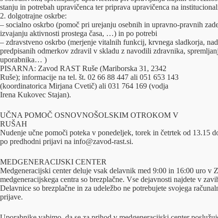
stanju in potrebah upravičenca ter priprava upravičenca na institucional
2. dolgotrajne oskrbe:
– socialno oskrbo (pomoč pri urejanju osebnih in upravno-pravnih zad
izvajanju aktivnosti prostega časa, …) in po potrebi
– zdravstveno oskrbo (merjenje vitalnih funkcij, krvnega sladkorja, n
predpisanih odmerkov zdravil v skladu z navodili zdravnika, spremljanj
uporabnika… )
PISARNA: Zavod RAST Ruše (Mariborska 31, 2342
Ruše); informacije na tel. št. 02 66 88 447 ali 051 653 143
(koordinatorica Mirjana Cvetič) ali 031 764 169 (vodja
Irena Kukovec Stajan).
UČNA POMOČ OSNOVNOŠOLSKIM OTROKOM V
RUŠAH
Nudenje učne pomoči poteka v ponedeljek, torek in četrtek od 13.15 d
po predhodni prijavi na info@zavod-rast.si.
MEDGENERACIJSKI CENTER
Medgeneracijski center deluje vsak delavnik med 9:00 in 16:00 uro 
medgeneracijskega centra so brezplačne. Vse dejavnosti najdete
Delavnice so brezplačne in za udeležbo ne potrebujete svojega računa
prijave.
Uporabnike vabimo, da se za prihod v medgeneracijski center poslužuj