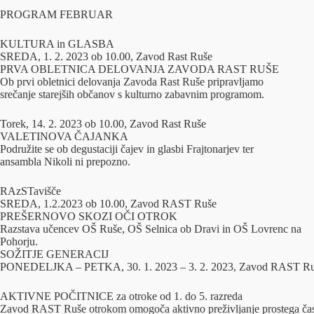
PROGRAM FEBRUAR
KULTURA in GLASBA
SREDA, 1. 2. 2023 ob 10.00, Zavod Rast Ruše
PRVA OBLETNICA DELOVANJA ZAVODA RAST RUŠE
Ob prvi obletnici delovanja Zavoda Rast Ruše pripravljamo
srečanje starejših občanov s kulturno zabavnim programom.
Torek, 14. 2. 2023 ob 10.00, Zavod Rast Ruše
VALETINOVA ČAJANKA
Podružite se ob degustaciji čajev in glasbi Frajtonarjev ter
ansambla Nikoli ni prepozno.
RAzSTavišče
SREDA, 1.2.2023 ob 10.00, Zavod RAST Ruše
PREŠERNOVO SKOZI OČI OTROK
Razstava učencev OŠ Ruše, OŠ Selnica ob Dravi in OŠ Lovrenc na
Pohorju.
SOŽITJE GENERACIJ
PONEDELJKA – PETKA, 30. 1. 2023 – 3. 2. 2023, Zavod RAST R
AKTIVNE POČITNICE za otroke od 1. do 5. razreda
Zavod RAST Ruše otrokom omogoča aktivno preživljanje prostega ča