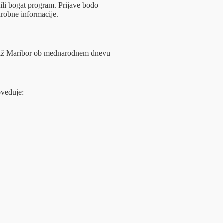
ili bogat program. Prijave bodo
drobne informacije.
olž Maribor ob mednarodnem dnevu
veduje: