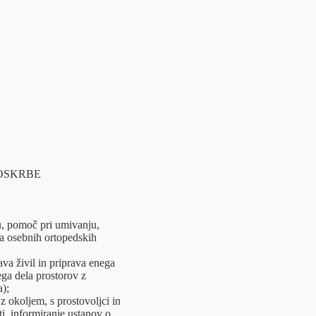
OSKRBE
u, pomoč pri umivanju,
ga osebnih ortopedskih
va živil in priprava enega
ga dela prostorov z
a);
z okoljem, s prostovoljci in
i, informiranje ustanov o