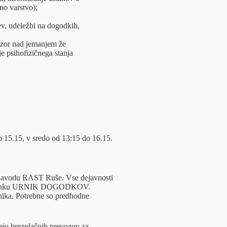
no varstvo);
ev, udeležbi na dogodkih,
adzor nad jemanjem že
e psihofizičnega stanja
o 15.15, v sredo od 13:15 do 16.15.
v Zavodu RAST Ruše. Vse dejavnosti
 v zavihku URNIK DOGODKOV.
lnika. Potrebne so predhodne
ejo brezplačnih prevozov za