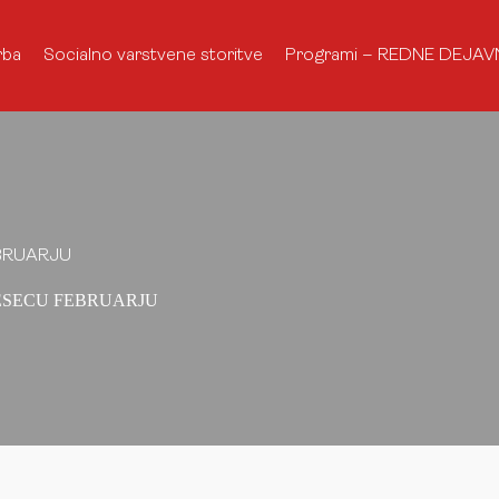
rba
Socialno varstvene storitve
Programi – REDNE DEJAV
BRUARJU
ESECU FEBRUARJU