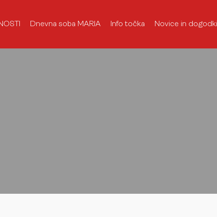
NOSTI
Dnevna soba MARIA
Info točka
Novice in dogodk