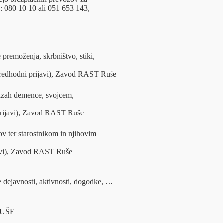
: 080 10 10 ali 051 653 143,
e premoženja, skrbništvo, stiki,
redhodni prijavi), Zavod RAST Ruše
h demence, svojcem,
prijavi), Zavod RAST Ruše
r starostnikom in njihovim
javi), Zavod RAST Ruše
dejavnosti, aktivnosti, dogodke, …
RUŠE