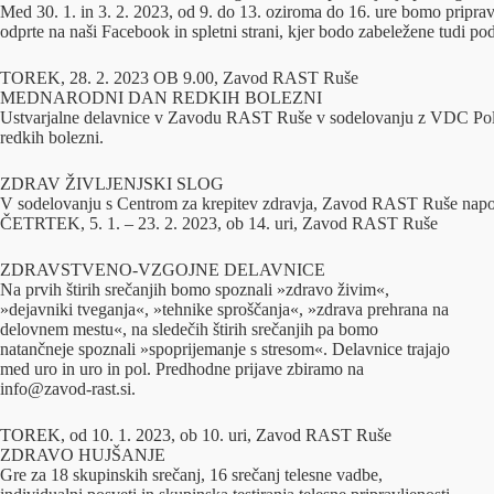
Med 30. 1. in 3. 2. 2023, od 9. do 13. oziroma do 16. ure bomo priprav
odprte na naši Facebook in spletni strani, kjer bodo zabeležene tudi po
TOREK, 28. 2. 2023 OB 9.00, Zavod RAST Ruše
MEDNARODNI DAN REDKIH BOLEZNI
Ustvarjalne delavnice v Zavodu RAST Ruše v sodelovanju z VDC P
redkih bolezni.
ZDRAV ŽIVLJENJSKI SLOG
V sodelovanju s Centrom za krepitev zdravja, Zavod RAST Ruše napo
ČETRTEK, 5. 1. – 23. 2. 2023, ob 14. uri, Zavod RAST Ruše
ZDRAVSTVENO-VZGOJNE DELAVNICE
Na prvih štirih srečanjih bomo spoznali »zdravo živim«,
»dejavniki tveganja«, »tehnike sproščanja«, »zdrava prehrana na
delovnem mestu«, na sledečih štirih srečanjih pa bomo
natančneje spoznali »spoprijemanje s stresom«. Delavnice trajajo
med uro in uro in pol. Predhodne prijave zbiramo na
info@zavod-rast.si.
TOREK, od 10. 1. 2023, ob 10. uri, Zavod RAST Ruše
ZDRAVO HUJŠANJE
Gre za 18 skupinskih srečanj, 16 srečanj telesne vadbe,