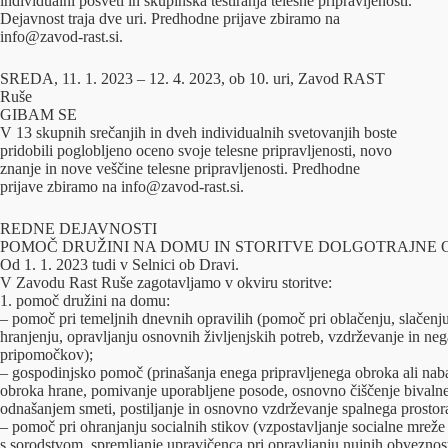
individualni posveti in skupinska testiranja telesne pripravljenosti.
Dejavnost traja dve uri. Predhodne prijave zbiramo na
info@zavod-rast.si.
SREDA, 11. 1. 2023 – 12. 4. 2023, ob 10. uri, Zavod RAST
Ruše
GIBAM SE
V 13 skupnih srečanjih in dveh individualnih svetovanjih boste
pridobili poglobljeno oceno svoje telesne pripravljenosti, novo
znanje in nove veščine telesne pripravljenosti. Predhodne
prijave zbiramo na info@zavod-rast.si.
REDNE DEJAVNOSTI
POMOČ DRUŽINI NA DOMU IN STORITVE DOLGOTRAJNE 
Od 1. 1. 2023 tudi v Selnici ob Dravi.
V Zavodu Rast Ruše zagotavljamo v okviru storitve:
1. pomoč družini na domu:
– pomoč pri temeljnih dnevnih opravilih (pomoč pri oblačenju, slačenj
hranjenju, opravljanju osnovnih življenjskih potreb, vzdrževanje in ne
pripomočkov);
– gospodinjsko pomoč (prinašanja enega pripravljenega obroka ali naba
obroka hrane, pomivanje uporabljene posode, osnovno čiščenje bivalne
odnašanjem smeti, postiljanje in osnovno vzdrževanje spalnega prostor
– pomoč pri ohranjanju socialnih stikov (vzpostavljanje socialne mreže 
s sorodstvom, spremljanje upravičenca pri opravljanju nujnih obveznost