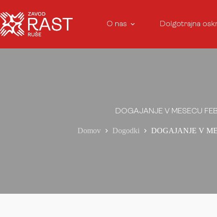
O nas
Dolgotrajna osk
DOGAJANJE V MESECU FE
Domov
Dogodki
DOGAJANJE V M